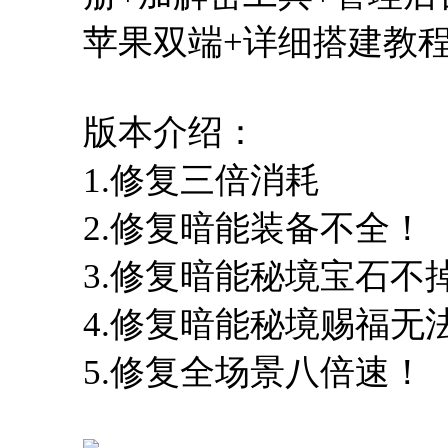
苹果双端+详细搭建教程
版本介绍：
1.修复三倍消耗
2.修复暗能装备不全！
3.修复暗能秘境宝石不
4.修复暗能秘境赐福无
5.修复全场景八倍速！