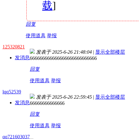
载
]
回复
使用道具
举报
125320821
发表于 2025-6-26 21:48:04
|
显示全部楼层
发消息
666666666666666666666666666
回复
使用道具
举报
lqq52539
发表于 2025-6-26 22:59:45
|
显示全部楼层
发消息
66666666666666
回复
使用道具
举报
qq721603037