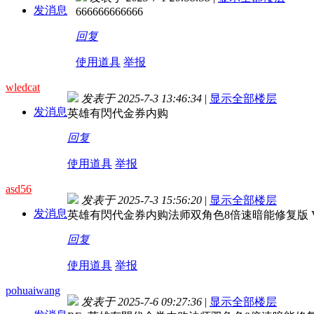
发消息
666666666666
回复
使用道具
举报
wledcat
发表于 2025-7-3 13:46:34
|
显示全部楼层
发消息
英雄有閃代金券内购
回复
使用道具
举报
asd56
发表于 2025-7-3 15:56:20
|
显示全部楼层
发消息
英雄有閃代金券内购法师双角色8倍速暗能修复版 VM
回复
使用道具
举报
pohuaiwang
发表于 2025-7-6 09:27:36
|
显示全部楼层