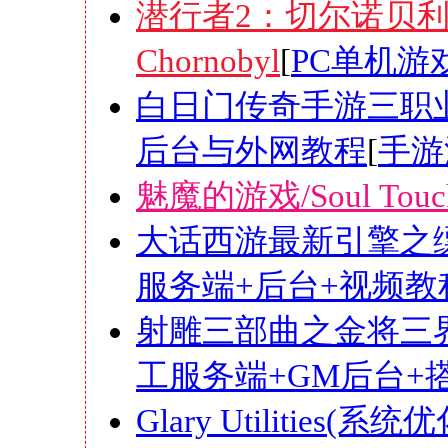
潜行者2：切尔诺贝利之心/S.T
Chornobyl
[
PC单机游
白日门传奇手游三职业
后台与外网教程
[
手游
魅魔的游戏/Soul Touc
大话西游最新引擎之缥
服务端+后台+视频教
射雕三部曲之金将三界版
工服务端+GM后台+
Glary Utilities(